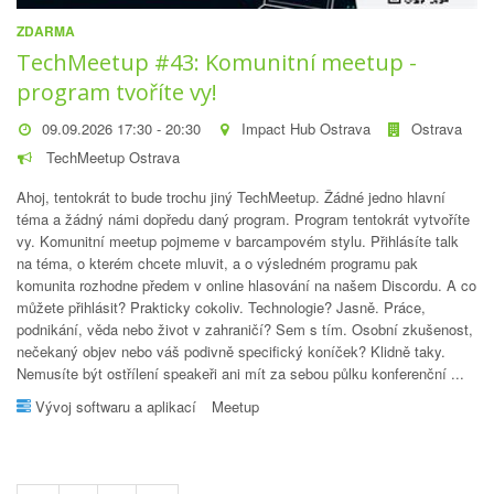
ZDARMA
TechMeetup #43: Komunitní meetup -
program tvoříte vy!
09.09.2026 17:30 - 20:30
Impact Hub Ostrava
Ostrava
TechMeetup Ostrava
Ahoj, tentokrát to bude trochu jiný TechMeetup. Žádné jedno hlavní
téma a žádný námi dopředu daný program. Program tentokrát vytvoříte
vy. Komunitní meetup pojmeme v barcampovém stylu. Přihlásíte talk
na téma, o kterém chcete mluvit, a o výsledném programu pak
komunita rozhodne předem v online hlasování na našem Discordu. A co
můžete přihlásit? Prakticky cokoliv. Technologie? Jasně. Práce,
podnikání, věda nebo život v zahraničí? Sem s tím. Osobní zkušenost,
nečekaný objev nebo váš podivně specifický koníček? Klidně taky.
Nemusíte být ostřílení speakeři ani mít za sebou půlku konferenční ...
Vývoj softwaru a aplikací
Meetup