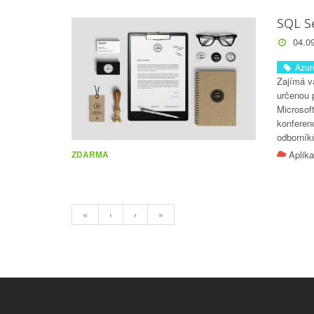
SQL S
04.09
Azur
Zajímá vá
určenou 
Microsof
konferen
odborník
Aplika
ZDARMA
«
‹
›
»