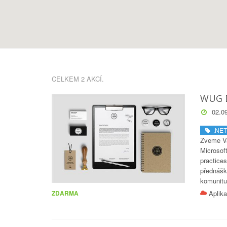
CELKEM 2 AKCÍ.
WUG D
02.09
.NET
Zveme Vá
Microsoft
practice
přednášk
komunitu 
Aplika
ZDARMA