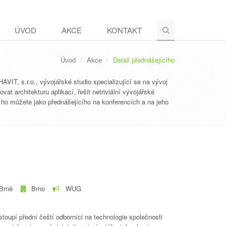
ÚVOD
AKCE
KONTAKT
Úvod
Akce
Detail přednášejícího
IT, s.r.o., vývojářské studio specializující se na vývoj
at architekturu aplikací, řešit netriviální vývojářské
 ho můžete jako přednášejícího na konferencích a na jeho
 Brně
Brno
WUG
upí přední čeští odborníci na technologie společnosti