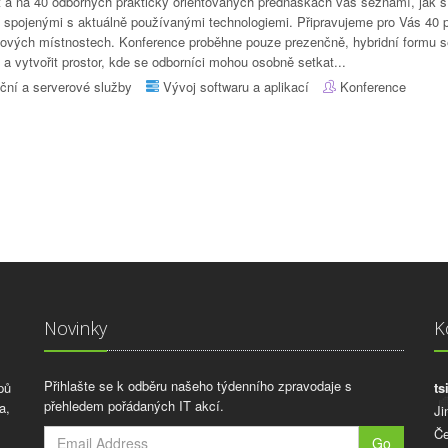
 a na 40 odborných prakticky orientovaných přednáškách vás seznámí, jak s n
s spojenými s aktuálně používanými technologiemi. Připravujeme pro Vás 40 
ových místnostech. Konference proběhne pouze prezenčně, hybridní formu 
a vytvořit prostor, kde se odborníci mohou osobně setkat...
ční a serverové služby
Vývoj softwaru a aplikací
Konference
Novinky
K
Přihlašte se k odběru našeho týdenního zpravodaje s
pů
ts
přehledem pořádaných IT akcí.
a,
Ji
Če
Go