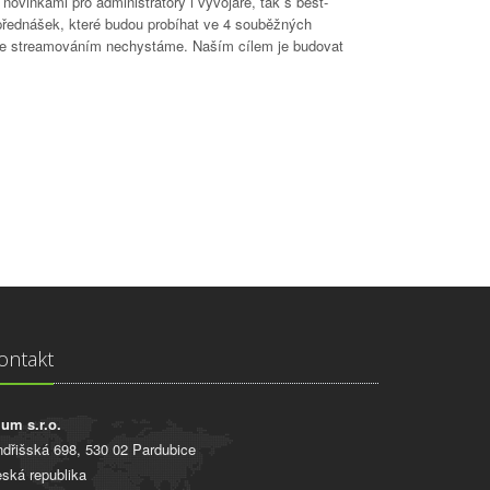
ovinkami pro administrátory i vývojáře, tak s best-
přednášek, které budou probíhat ve 4 souběžných
se streamováním nechystáme. Naším cílem je budovat
ontakt
ium s.r.o.
ndřišská 698, 530 02 Pardubice
ská republika