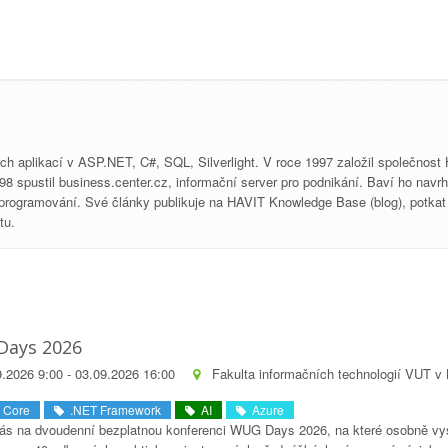
aplikací v ASP.NET, C#, SQL, Silverlight. V roce 1997 založil společnost HAV
8 spustil business.center.cz, informační server pro podnikání. Baví ho navrhov
r programování. Své články publikuje na HAVIT Knowledge Base (blog), potkat
tu.
ays 2026
.2026 9:00 - 03.09.2026 16:00
Fakulta informačních technologií VUT v
 Core
.NET Framework
AI
Azure
s na dvoudenní bezplatnou konferenci WUG Days 2026, na které osobně vysto