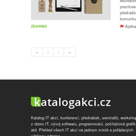
Microsoft
practice
přednášk
komunitu 
Aplika
ZDARMA
«
‹
›
»
Katalog IT akcí, konferencí, přednášek, seminářů, worksho
z oboru IT, vývoj softwaru, programování, počítačová grafik
atd. Přehled všech IT akcí na jednom místě a pořádaných
většinou zdarma.