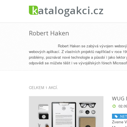
Robert Haken
Robert Haken se zabývá vývojem webových 
webových aplikací. Z vlastních projektů například v roce 199
problémy, poznávat nové technologie a působí i jako lekto
odpovědi se můžete těšit i ve vývojářských fórech Microsof
CELKEM 1 AKCÍ.
WUG D
02.09
.NET
Zveme Vá