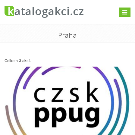
Přepno
navigac
Praha
Celkem 3 akcí.