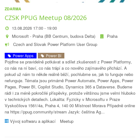
ZDARMA
CZSK PPUG Meetup 08/2026
13.08.2026 17:00 - 19:00
Microsoft - Praha (BB Centrum, budova Delta)
Praha
Czech and Slovak Power Platform User Group
Power Apps
Power BI
Pojďme se pravidelně potkávat a sdílet zkušenosti z Power Platformy,
co nás na ní baví, co nás trápí a co nového zajímavého přichází. A
pokud už nám to někde reálně běží, pochlubme se, jak to funguje nebo
nefunguje. Témata jsou primárně Power Automate, Power Apps, Power
Pages, Power BI, Copilot Studio, Dynamics 365 a Dataverse. Budeme
rádi i za méně pokročilé příspěvky, protože většinou jsme velmi hluboko
v technických detailech. Lokalita: Fyzicky v Microsoftu v Praze
Vyskočilova 1561/4a, Praha 4, 140 00 Místnost Morava Případně online
na https://ppug.community/stream Jazyk: čeština Ag...
Vývoj softwaru a aplikací
Meetup