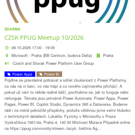
ZDARMA
CZSK PPUG Meetup 10/2026
08.10.2026 17:00 - 19:00
Microsoft - Praha (BB Centrum, budova Delta)
Praha
Czech and Slovak Power Platform User Group
Power Apps
Power BI
Pojďme se pravidelně potkávat a sdílet zkušenosti z Power Platformy,
co nás na ní baví, co nás trápí a co nového zajímavého přichází. A
pokud už nám to někde reálně běží, pochlubme se, jak to funguje nebo
nefunguje. Témata jsou primárně Power Automate, Power Apps, Power
Pages, Power BI, Copilot Studio, Dynamics 365 a Dataverse. Budeme
rádi i za méně pokročilé příspěvky, protože většinou jsme velmi hluboko
v technických detailech. Lokalita: Fyzicky v Microsoftu v Praze
Vyskočilova 1561/4a, Praha 4, 140 00 Místnost Morava Případně online
na https://ppug.community/stream Jazyk: čeština Ag...