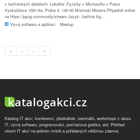
v technických detailech. Lokalita: Fyzicky v Microsoftu v Praze
Vyskočilova 1561/4a, Praha 4, 140 00 Místnost Morava Případně online
na https://ppug.community/stream Jazyk: čeština Ag...
Vývoj softwaru a aplikací
Meetup
«
‹
›
»
Katalog IT akcí, konferencí, přednášek, seminářů, workshopů z oboru
IT, vývoj softwaru, programování, počítačová grafika, atd. Přehled
všech IT akcí na jednom místě a pořádaných většinou zdarma.