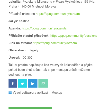
Lokalita:
Fyzicky v Microsoftu v Praze Vyskočilova 1561/4a,
Praha 4, 140 00 Místnost Morava
Případně online na
https://ppug.community/stream
Jazyk:
čeština
Agenda:
https://ppug.community/agenda
Přihlašte vlastní příspěvek:
https://ppug.community/sessions
Link na stream:
https://ppug.community/stream
Občerstvení:
Bagety
Úroveň:
100-300
Tak si prosím naplánujte čas ve svých kalendářích a přijďte,
pokud bude chuť a čas, tak si po meetupu určitě můžeme
sednout na pivo.
Vývoj softwaru a aplikací
Meetup