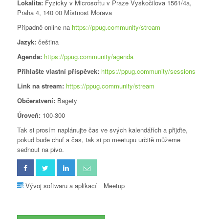
Lokalita:
Fyzicky v Microsoftu v Praze Vyskočilova 1561/4a,
Praha 4, 140 00 Místnost Morava
Případně online na
https://ppug.community/stream
Jazyk:
čeština
Agenda:
https://ppug.community/agenda
Přihlašte vlastní příspěvek:
https://ppug.community/sessions
Link na stream:
https://ppug.community/stream
Občerstvení:
Bagety
Úroveň:
100-300
Tak si prosím naplánujte čas ve svých kalendářích a přijďte,
pokud bude chuť a čas, tak si po meetupu určitě můžeme
sednout na pivo.
Vývoj softwaru a aplikací
Meetup