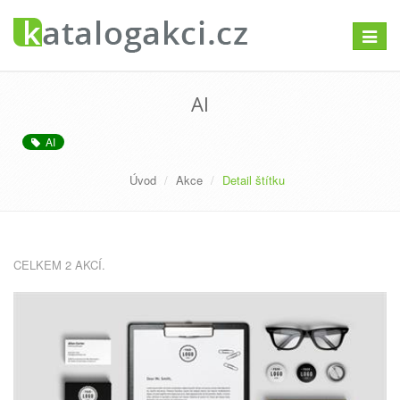
Přepno
navigac
AI
AI
Úvod
Akce
Detail štítku
CELKEM 2 AKCÍ.